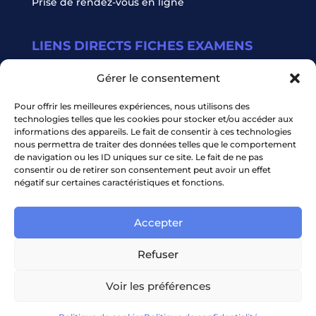
Prise de rendez-vous en ligne
LIENS DIRECTS FICHES EXAMENS
Radiologie conventionnelle
Gérer le consentement
Scanner
IRM
Pour offrir les meilleures expériences, nous utilisons des
technologies telles que les cookies pour stocker et/ou accéder aux
informations des appareils. Le fait de consentir à ces technologies
MENTIONS LÉGALES
nous permettra de traiter des données telles que le comportement
de navigation ou les ID uniques sur ce site. Le fait de ne pas
Charte applicable aux sites professionnels de
consentir ou de retirer son consentement peut avoir un effet
médecins
négatif sur certaines caractéristiques et fonctions.
Mentions légales
Politique de confidentialité
Accepter
Politique de cookies
Refuser
Voir les préférences
©chatellerault-radiologie2020